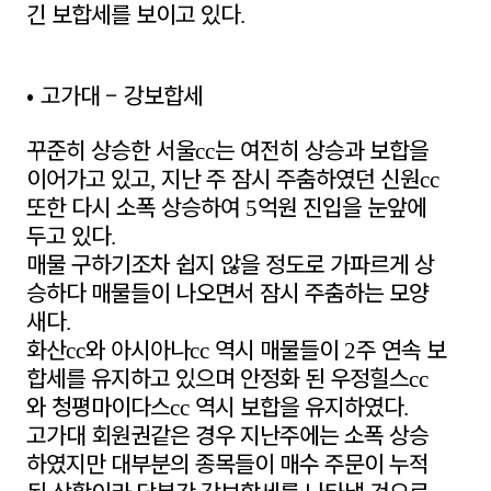
긴 보합세를 보이고 있다
.
•
고가대
–
강보합세
꾸준히 상승한 서울
는 여전히 상승과 보합을
cc
이어가고 있고
지난 주 잠시 주춤하였던 신원
,
cc
또한 다시 소폭 상승하여
억원 진입을 눈앞에
5
두고 있다
.
매물 구하기조차 쉽지 않을 정도로 가파르게 상
승하다 매물들이 나오면서 잠시 주춤하는 모양
새다
.
화산
와 아시아나
역시 매물들이
주 연속 보
cc
cc
2
합세를 유지하고 있으며 안정화 된 우정힐스
cc
와 청평마이다스
역시 보합을 유지하였다
cc
.
고가대 회원권같은 경우 지난주에는 소폭 상승
하였지만 대부분의 종목들이 매수 주문이 누적