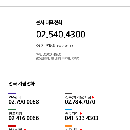
본사 대표전화
02.540.4300
수신자 부담전화 080.540.4300
평일 : 09:00~18:00
(토/일요일 및 법정 공휴일 후무)
전국 지점전화
VIP센터
강북(여의도)지점
▶
02.790.0068
02.784.7070
판교지점
중부지점
▶
02.416.0066
041.533.4303
부산지점
제주지점
▶
▶