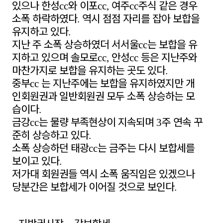
있으나 한성
와 이포
여주
주식 같은 경우
cc
cc,
cc
소폭 하락하였다
역시 점점 자리를 잡아 보합을
.
유지하고 있다
.
지난 주 소폭 상승하였더 서서울
는 보합을 유
cc
지하고 있으며 솔모로
안성
등은 지난주와
cc,
cc
마찬가지로 보합을 유지하는 곳도 있다
.
중부
는 지난주에는 보합을 유지하였지만 개
cc
인회원권과 일반회원권 모두 소폭 상승하는 모
습이다
.
금강
는 물량 부족현상이 지속되며
주 연속 꾸
cc
3
준히 상승하고 있다
.
소폭 상승하던 태광
는 금주는 다시 보합세를
cc
보이고 있다
.
저가대 회원권들 역시 소폭 움직임은 있겠으나
당분간은 보합세가 이어질 것으로 보인다
.