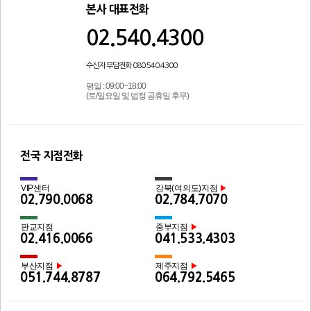
본사 대표전화
02.540.4300
수신자 부담전화 080.540.4300
평일 : 09:00~18:00
(토/일요일 및 법정 공휴일 후무)
전국 지점전화
VIP센터
강북(여의도)지점
▶
02.790.0068
02.784.7070
판교지점
중부지점
▶
02.416.0066
041.533.4303
부산지점
제주지점
▶
▶
051.744.8787
064.792.5465