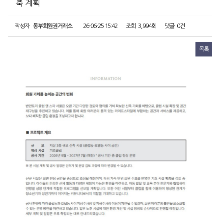
축 계획
작성자
동부회원권거래소
26-06-25 15:42
조회
3,994회
댓글
0건
목록